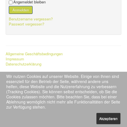
Angemeldet bleiben
Anmelden
Benutzername vergessen?
Passwort vergessen?
Allgemeine Geschäftsbedingungen
Impressum
Datenschutzerklärung
© 2026 Wuschel & Co.
Nach oben
Wir nutzen Cookies auf unserer Website. Einige von ihnen sind
essenziell für den Betrieb der Seite, während andere uns
helfen, diese Website und die Nutzererfahrung zu verbessern
(Tracking Cookies). Sie können selbst entscheiden, ob Sie die
Cookies zulassen möchten. Bitte beachten Sie, dass bei einer
Ablehnung womöglich nicht mehr alle Funktionalitäten der Seite
zur Verfügung stehen.
Akzeptieren